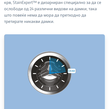
крв, StainExpert™ е дизајниран специјално за да се
ослободи од 24 различни видови на дамки, така
што повеќе нема да мора да претходно да
третирате никакви дамки.