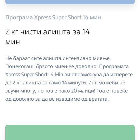
Програма Xpress Super Short 14 мин
2 кг чисти алишта за 14
мин
Не бараат сите алишта интензивно миење.
Понекогаш, брзото миењее доволно. Програмата
Xpress Super Short 14 Min ви овозможува да исперете
до 2 кг алишта за само 14 минути. 2 кг можеби не
звучи многу, но тоа е како 20 маици! Тоа е повеќе
од доволно за да ве извадиме од вратата.