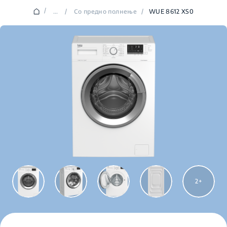
/
...
/
Со предно полнење
/
WUE 8612 XS0
2