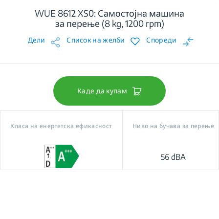
WUE 8612 XS0: Самостојна машина
за перење (8 kg, 1200 rpm)
Дели
Список на желби
Спореди
Каде да купам
Класа на енергетска ефикасност
Ниво на бучава за перење
56 dBA