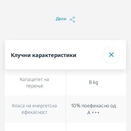
Дели
Клучни карактеристики
Капацитет на
8 kg
перење
Класа на енергетска
10% поефикасно од
ефикасност
А +++