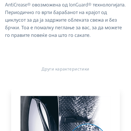
AntiCrease® овозможена од IonGuard® технологијата.
Периодично го врти барабанот на крајот од
циклусот за да ја задржите облеката свежа и без
брчки. Тоа е помалку пеглање за вас, за да можете
го правите повеќе она што го сакате.
Други карактеристики