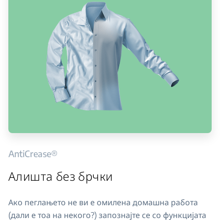
AntiCrease®
Алишта без брчки
Ако пеглањето не ви е омилена домашна работа
(дали е тоа на некого?) запознајте се со функцијата