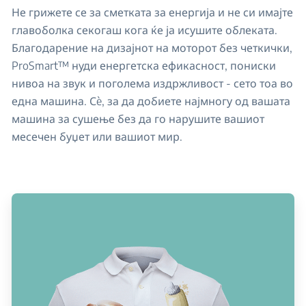
Не грижете се за сметката за енергија и не си имајте
главоболка секогаш кога ќе ја исушите облеката.
Благодарение на дизајнот на моторот без четкички,
ProSmart™ нуди енергетска ефикасност, пониски
нивоа на звук и поголема издржливост - сето тоа во
една машина. Сè, за да добиете најмногу од вашата
машина за сушење без да го нарушите вашиот
месечен буџет или вашиот мир.