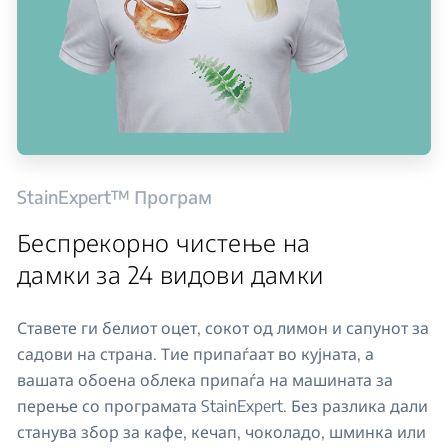
StainExpert™ Програм
Беспрекорно чистење на
дамки за 24 видови дамки
Ставете ги белиот оцет, сокот од лимон и сапунот за
садови на страна. Тие припаѓаат во кујната, а
вашата обоена облека припаѓа на машината за
перење со програмата StainExpert. Без разлика дали
станува збор за кафе, кечап, чоколадо, шминка или