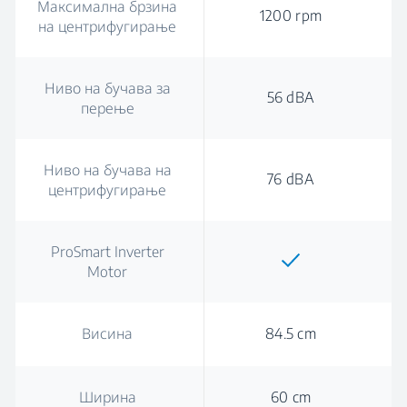
Максимална брзина
1200 rpm
на центрифугирање
Ниво на бучава за
56 dBA
перење
Ниво на бучава на
76 dBA
центрифугирање
ProSmart Inverter
Motor
Висина
84.5 cm
Ширина
60 cm