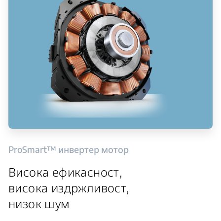
ProSmart™ инвертер мотор
Висока ефикасност,
висока издржливост,
низок шум