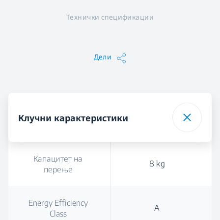
Технички спецификации
Дели
Клучни карактеристики
Капацитет на
8 kg
перење
Energy Efficiency
A
Class