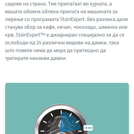
садови на страна. Тие припаѓаат во кујната, а
вашата обоена облека припаѓа на машината за
перење со програмата StainExpert. Без разлика дали
станува збор за кафе, кечап, чоколадо, шминка или
крв, StainExpert™ е дизајниран специјално за да се
ослободи од 24 различни видови на дамки, така
што повеќе нема да мора да претходно да
третирате никакви дамки.