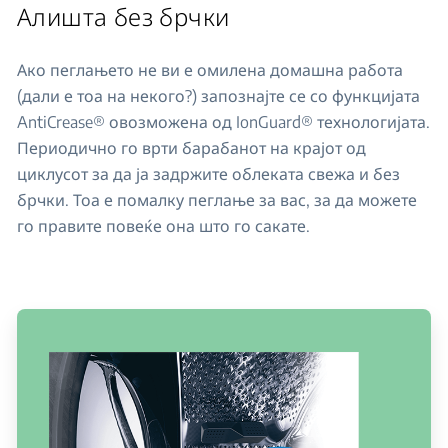
Алишта без брчки
Ако пеглањето не ви е омилена домашна работа
(дали е тоа на некого?) запознајте се со функцијата
AntiCrease® овозможена од IonGuard® технологијата.
Периодично го врти барабанот на крајот од
циклусот за да ја задржите облеката свежа и без
брчки. Тоа е помалку пеглање за вас, за да можете
го правите повеќе она што го сакате.