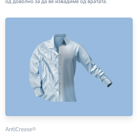
од доволно за да ве извадиме од вратата.
AntiCrease®