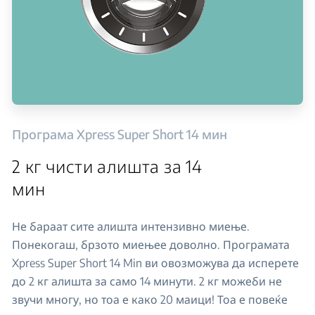
Програма Xpress Super Short 14 мин
2 кг чисти алишта за 14
мин
Не бараат сите алишта интензивно миење.
Понекогаш, брзото миењее доволно. Програмата
Xpress Super Short 14 Min ви овозможува да исперете
до 2 кг алишта за само 14 минути. 2 кг можеби не
звучи многу, но тоа е како 20 маици! Тоа е повеќе