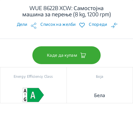
WUE 8622B XCW: Самостојна
машина за перење (8 kg, 1200 rpm)
Дели
Список на желби
Спореди
Каде да купам
Energy Efficiency Class
Боја
Бела