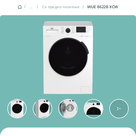
/
...
/
Со предно полнење
/
WUE 8622B XCW
2