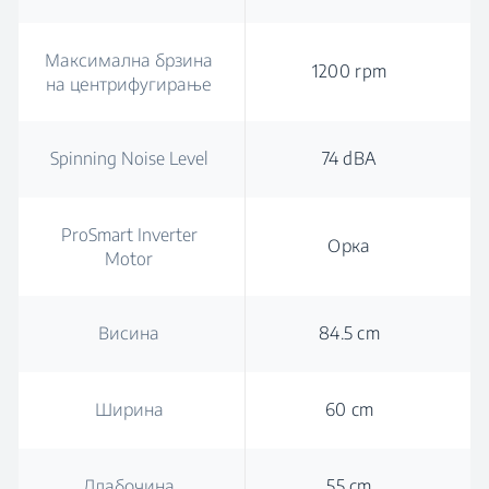
Максимална брзина
1200 rpm
на центрифугирање
Spinning Noise Level
74 dBA
ProSmart Inverter
Орка
Motor
Висина
84.5 cm
Ширина
60 cm
Длабочина
55 cm