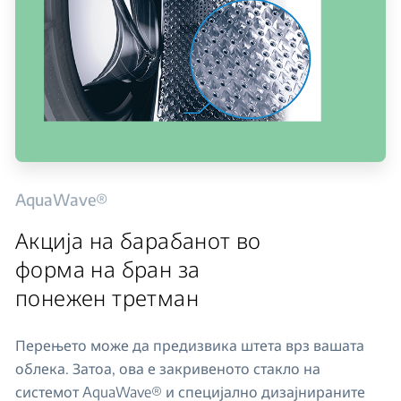
AquaWave®
Акција на барабанот во
форма на бран за
понежен третман
Перењето може да предизвика штета врз вашата
облека. Затоа, ова е закривеното стакло на
системот AquaWave® и специјално дизајнираните