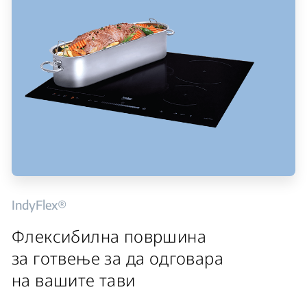
IndyFlex®
Флексибилна површина
за готвење за да одговара
на вашите тави