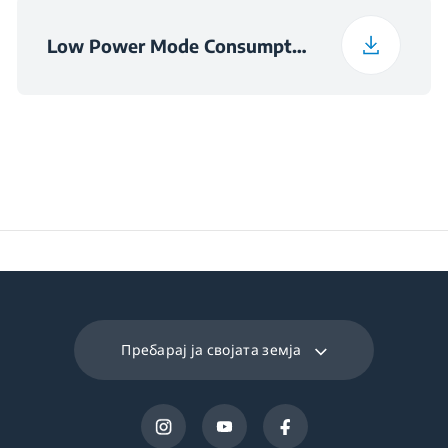
Low Power Mode Consumption Information
Пребарај ја својата земја