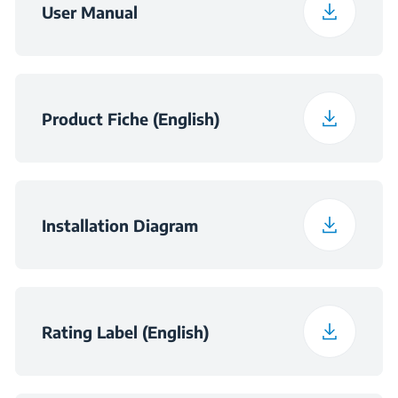
User Manual
Спакувана висина
12 cm
Спакувана ширина
63 cm
Product Fiche (English)
Спакувана
60 cm
длабочина
Installation Diagram
Тежина на паќетот
10.9 kg
Димензии на ниша
в×560×490
(ШxВxД) (мм)
Rating Label (English)