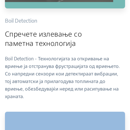
Boil Detection
Спречете излевање со
паметна технологија
Boil Detection - Технологијата за откривање на
вриење ја отстранува фрустрацијата од вриењето.
Со напредни сензори кои детектираат вибрации,
тој автоматски ја прилагодува топлината до
вриење, обезбедувајќи неред или расипување на
храната.