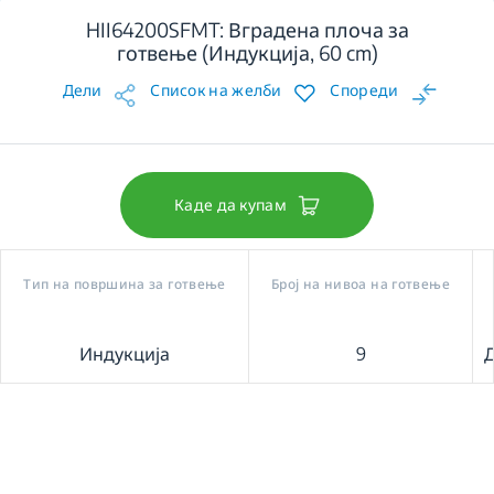
HII64200SFMT: Вградена плоча за
готвење (Индукција, 60 cm)
Дели
Список на желби
Спореди
Каде да купам
Тип на површина за готвење
Број на нивоа на готвење
Индукција
9
Д