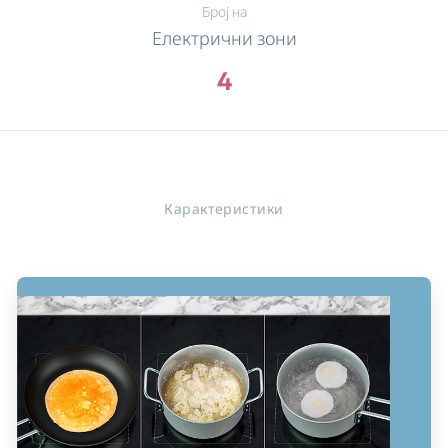
Број на
Електрични зони
4
Карактеристики