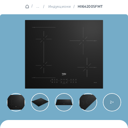
/
...
/
Индукциони
/
HII64200SFMT
2