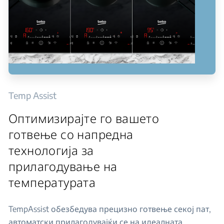
Temp Assist
Оптимизирајте го вашето
готвење со напредна
технологија за
прилагодување на
температурата
TempAssist обезбедува прецизно готвење секој пат,
автоматски прилагодувајќи се на идеалната