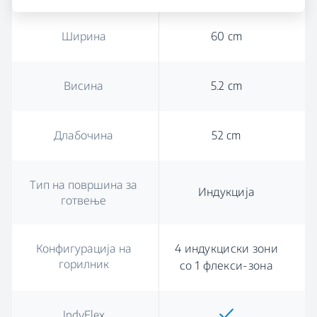
Ширина
60 cm
Висина
5.2 cm
Длабочина
52 cm
Тип на површина за
Индукција
готвење
Конфигурација на
4 индукциски зони
горилник
со 1 флекси-зона
IndyFlex