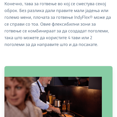
Конечно, тава за готвење во кој се сместува секој
оброк. Без разлика дали правите мали јадења или
големо мени, плочата за готвење IndyFlex® може да
се справи со тоа. Овие флексибилни зони за
готвење се комбинираат за да создадат поголеми,
така што можете да користите 4 тави или 2
поголеми за да направите што и да посакате.