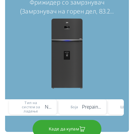
Фрижидер со замрзнувач
(Замрзнувач на горен дел, 83.2
…
Тип на
No Frost
Prepainted Dark Inox
систем за
Боја
Ширин
ладење
Каде да купам