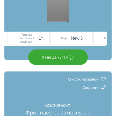
Тип на
Статичен
New Silver – ARC 1035
систем за
Боја
Ширин
ладење
Каде да купам
Список на желби
Спореди
RDSA240K40WN
Фрижидер со замрзнувач