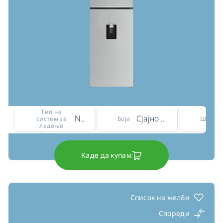
Тип на
No Frost
Сјајно сиво
систем за
Боја
Ширин
ладење
Каде да купам
Список на желби
Спореди