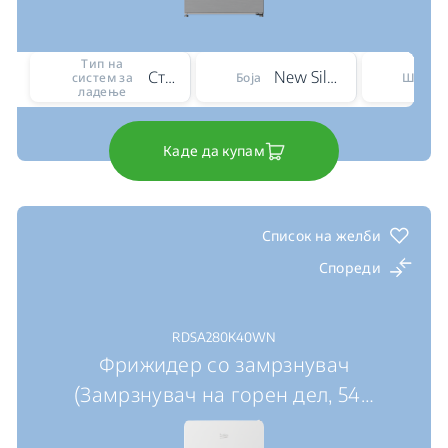
Тип на
Статичен
New Silver – ARC 1035
систем за
Боја
Ширин
ладење
Каде да купам
Список на желби
Спореди
RDSA280K40WN
Фрижидер со замрзнувач
(Замрзнувач на горен дел, 54
…