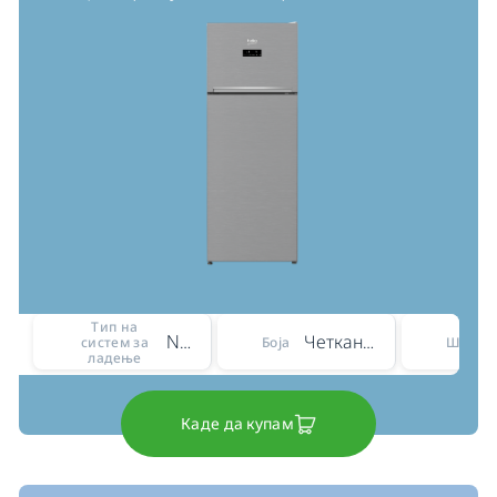
Тип на
No Frost
Четкано сребро
систем за
Боја
Ширин
ладење
Каде да купам