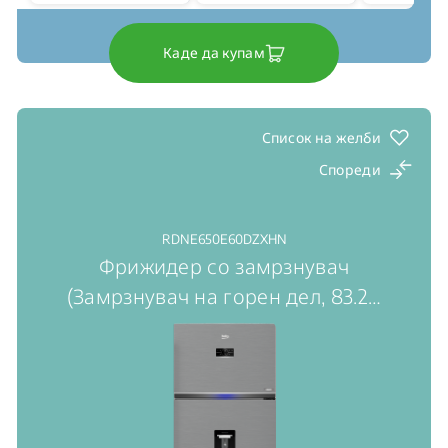
Каде да купам
Список на желби
Спореди
RDNE650E60DZXHN
Фрижидер со замрзнувач
(Замрзнувач на горен дел, 83.2
…