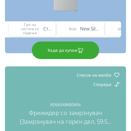
Тип на
Статичен
New Silver – ARC 1035
систем за
Боја
Ширин
ладење
Каде да купам
Список на желби
Спореди
RDSA310M30WN
Фрижидер со замрзнувач
(Замрзнувач на горен дел, 59.5
…