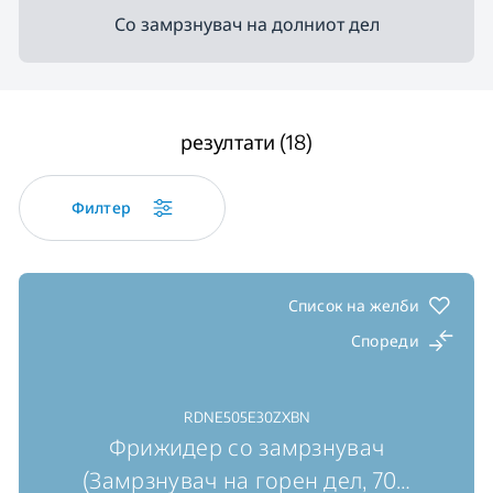
Со замрзнувач на долниот дел
резултати (18)
Филтер
Список на желби
Спореди
RDNE505E30ZXBN
Фрижидер со замрзнувач
(Замрзнувач на горен дел, 70
…