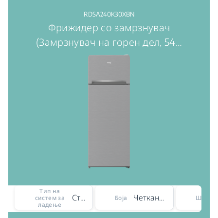
RDSA240K30XBN
Фрижидер со замрзнувач
(Замрзнувач на горен дел, 54
…
Тип на
Статичен
Четкано сребро
систем за
Боја
Ширин
ладење