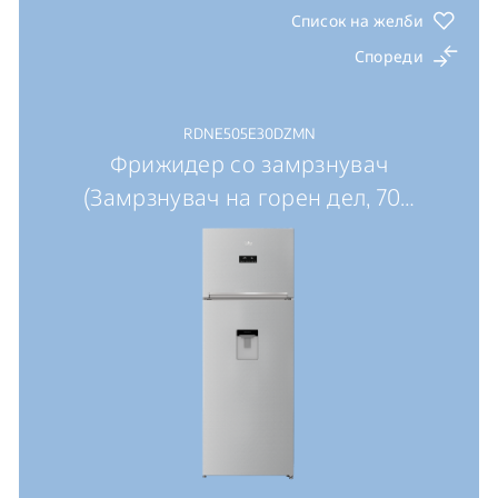
Список на желби
Спореди
RDNE505E30DZMN
Фрижидер со замрзнувач
(Замрзнувач на горен дел, 70
…