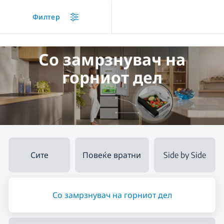
/
...
/
Со замрзнувач на горниот дел
Филтер
Со замрзнувач на
горниот дел
Сите
Повеќе вратни
Side by Side
Со замрзнувач на горниот дел