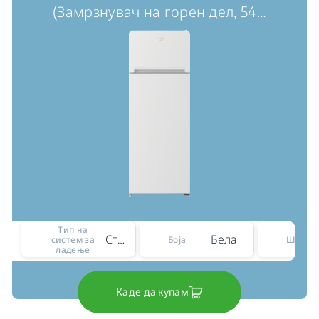
(Замрзнувач на горен дел, 54
…
Тип на
Статичен
Бела
систем за
Боја
Ширин
ладење
Каде да купам