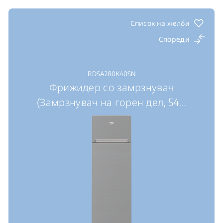
Список на желби
Спореди
RDSA280K40SN
Фрижидер со замрзнувач
(Замрзнувач на горен дел, 54
…