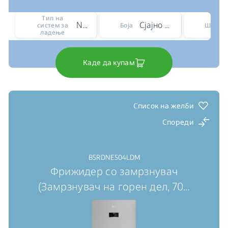
Тип на
No Frost
Сјајно сиво
систем за
Боја
Ширин
ладење
Каде да купам
Список на желби
Спореди
B5RDNE504LDM
Фрижидер со замрзнувач
(Замрзнувач на горен дел, 70
…