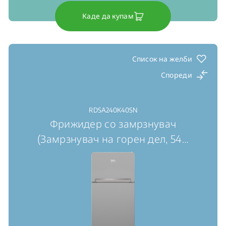
Каде да купам
Список на желби
Спореди
RDSA240K40SN
Фрижидер со замрзнувач
(Замрзнувач на горен дел, 54
…