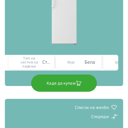
Тип на
Статичен
Бела
систем за
Боја
Ширин
ладење
Каде да купам
Список на желби
Спореди