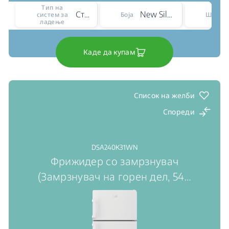
Тип на
Статичен
New Silver – ARC 1035
систем за
Боја
Ширин
ладење
Каде да купам
Список на желби
Спореди
DSA240K31WN
Фрижидер со замрзнувач
(Замрзнувач на горен дел, 54
…