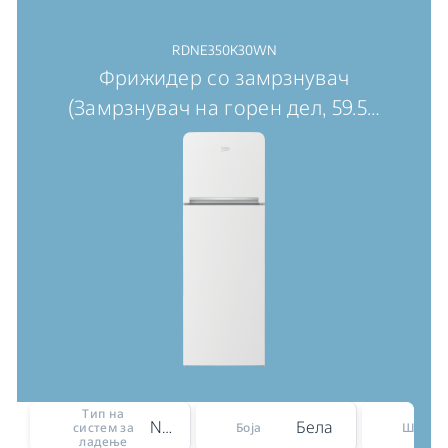
RDNE350K30WN
Фрижидер со замрзнувач
(Замрзнувач на горен дел, 59.5
…
Тип на
No Frost
Бела
систем за
Боја
Ширин
ладење