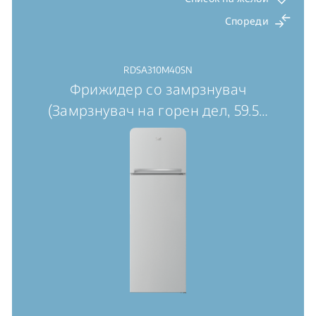
Спореди
RDSA310M40SN
Фрижидер со замрзнувач
(Замрзнувач на горен дел, 59.5
…