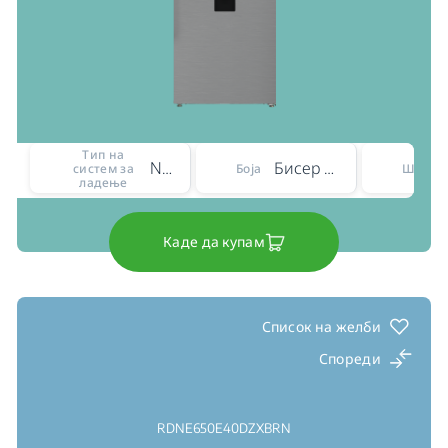
Тип на
No Frost
Бисер челик
систем за
Боја
Ширин
ладење
Каде да купам
Список на желби
Спореди
RDNE650E40DZXBRN