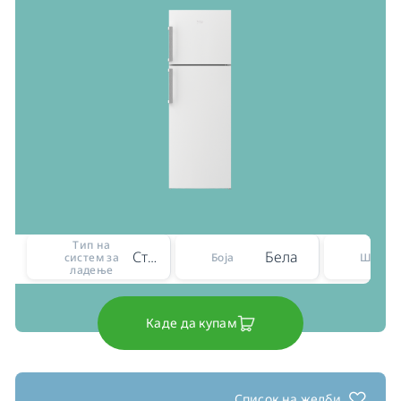
Тип на
Статичен
Бела
систем за
Боја
Ширин
ладење
Каде да купам
Список на желби