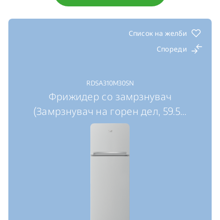
Список на желби
Спореди
RDSA310M30SN
Фрижидер со замрзнувач
(Замрзнувач на горен дел, 59.5
…