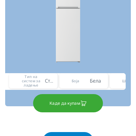
Тип на
Статичен
Бела
систем за
Боја
Ширин
ладење
Каде да купам