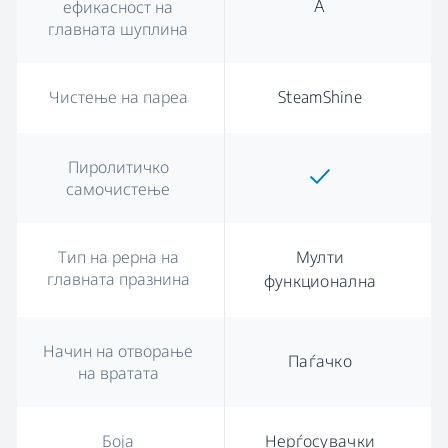
A
ефикасност на
главната шуплина
Чистење на пареа
SteamShine
Пиролитичко
самочистење
Тип на рерна на
Мулти
главната празнина
функционална
Начин на отворање
Паѓачко
на вратата
Боја
Нерѓосувачки