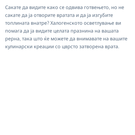
Сакате да видите како се одвива готвењето, но не
сакате да ја отворите вратата и да ја изгубите
топлината внатре? Халогенското осветлување ви
помага да ја видите целата празнина на вашата
рерна, така што ќе можете да внимавате на вашите
кулинарски креации со цврсто затворена врата.