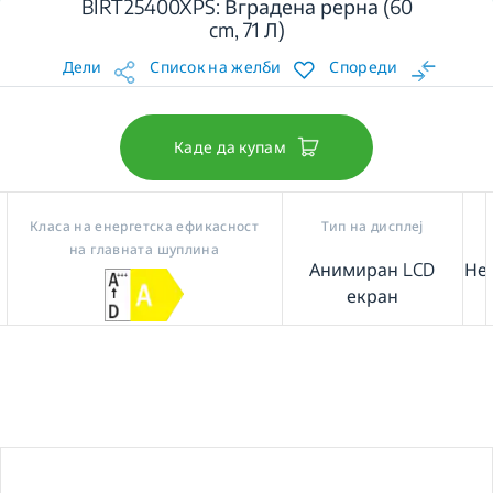
BIRT25400XPS: Вградена рерна (60
cm, 71 Л)
Дели
Список на желби
Спореди
Каде да купам
Класа на енергетска ефикасност
Тип на дисплеј
на главната шуплина
Анимиран LCD
Не
екран