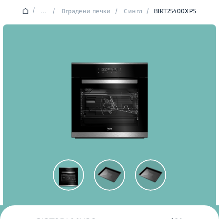
/
...
/
Вградени печки
/
Сингл
/
BIRT25400XPS