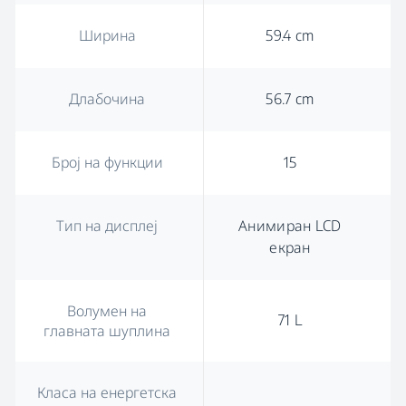
Ширина
59.4 cm
Длабочина
56.7 cm
Број на функции
15
Тип на дисплеј
Анимиран LCD
екран
Волумен на
71 L
главната шуплина
Класа на енергетска