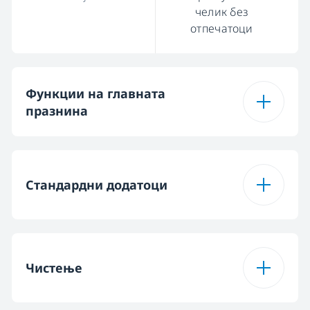
челик без
отпечатоци
Функции на главната
празнина
Тип на рерна на
Мулти
главната празнина
функционална
Стандардни додатоци
Број на функции
15
Ротасерија
Чистење
Одмрзнување
Телескопски тип на
Телескопска
полица
полица на едно