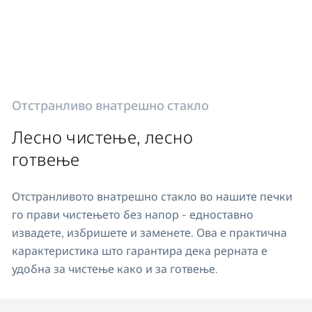
Отстранливо внатрешно стакло
Лесно чистење, лесно
готвење
Отстранливото внатрешно стакло во нашите печки
го прави чистењето без напор - едноставно
извадете, избришете и заменете. Ова е практична
карактеристика што гарантира дека рерната е
удобна за чистење како и за готвење.