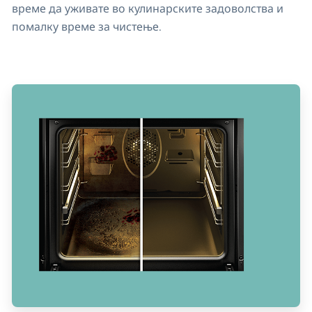
време да уживате во кулинарските задоволства и
помалку време за чистење.