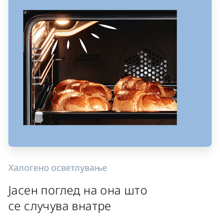
Халогено осветлување
Јасен поглед на она што
се случува внатре