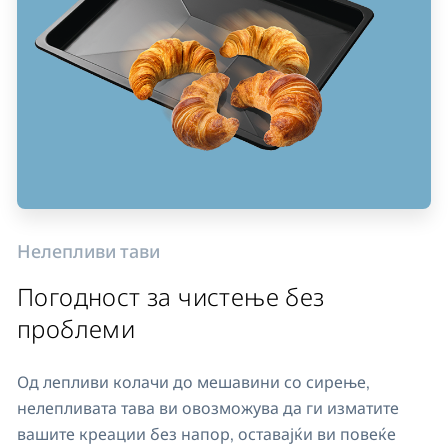
Нелепливи тави
Погодност за чистење без
проблеми
Од лепливи колачи до мешавини со сирење,
нелепливата тава ви овозможува да ги изматите
вашите креации без напор, оставајќи ви повеќе