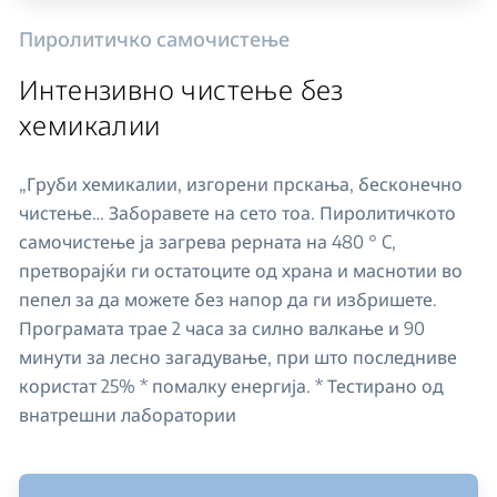
Пиролитичко самочистење
Интензивно чистење без
хемикалии
„Груби хемикалии, изгорени прскања, бесконечно
чистење… Заборавете на сето тоа. Пиролитичкото
самочистење ја загрева рерната на 480 ° C,
претворајќи ги остатоците од храна и маснотии во
пепел за да можете без напор да ги избришете.
Програмата трае 2 часа за силно валкање и 90
минути за лесно загадување, при што последниве
користат 25% * помалку енергија. * Тестирано од
внатрешни лаборатории