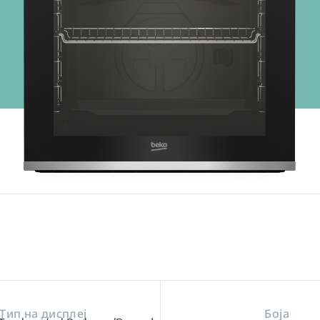
Тип на дисплеј
Боја