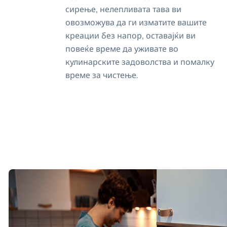
сирење, нелепливата тава ви
овозможува да ги изматите вашите
креации без напор, оставајќи ви
повеќе време да уживате во
кулинарските задоволства и помалку
време за чистење.