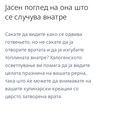
Јасен поглед на она што
се случува внатре
Сакате да видите како се одвива
готвењето, но не сакате да ја
отворите вратата и да ја изгубите
топлината внатре? Халогенското
осветлување ви помага да ја видите
целата празнина на вашата рерна,
така што ќе можете да внимавате на
вашите кулинарски креации со
цврсто затворена врата.