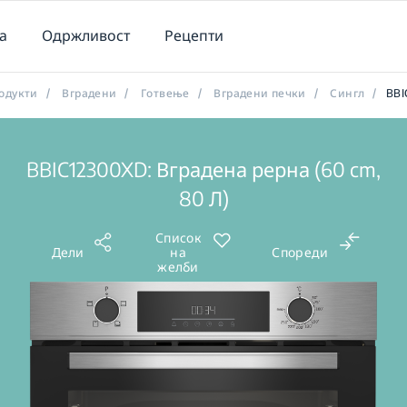
а
Одржливост
Рецепти
одукти
/
Вградени
/
Готвење
/
Вградени печки
/
Сингл
/
BBI
BBIC12300XD: Вградена рерна (60 cm,
80 Л)
Список
Дели
на
Спореди
желби