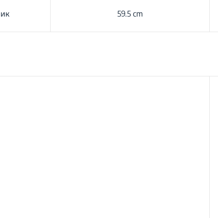
лик
59.5 cm