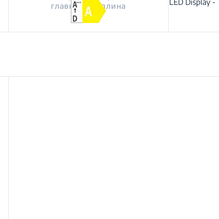
LED Display -
главната шуплина