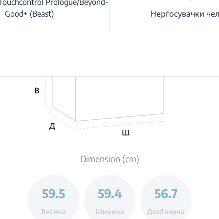
 Touchcontrol Prologue/Beyond-
Good+ (Beast)
Нерѓосувачки че
В
Д
Ш
Dimension (cm)
59.5
59.4
56.7
Висина
Ширина
Длабочина