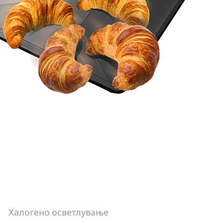
Халогено осветлување