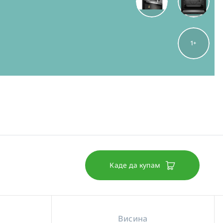
1
Каде да купам
Висина