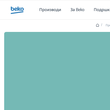
Main content starts here
Производи
За Beko
Подршк
/
Пр