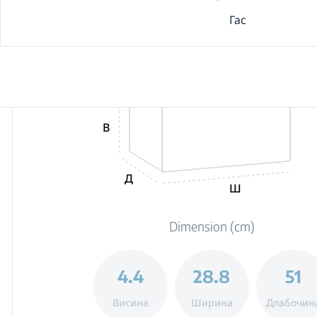
Гас
В
Д
Ш
Dimension (cm)
4.4
28.8
51
Висина
Ширина
Длабочин