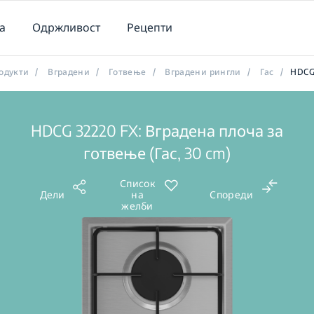
а
Одржливост
Рецепти
одукти
/
Вградени
/
Готвење
/
Вградени рингли
/
Гас
/
HDCG
HDCG 32220 FX: Вградена плоча за
готвење (Гас, 30 cm)
Список
Дели
на
Спореди
желби