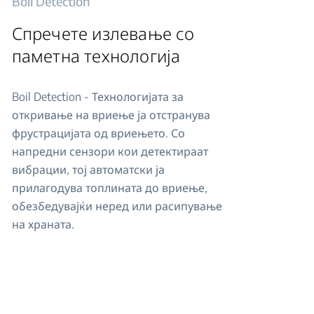
Boil Detection
Спречете излевање со
паметна технологија
Boil Detection - Технологијата за
откривање на вриење ја отстранува
фрустрацијата од вриењето. Со
напредни сензори кои детектираат
вибрации, тој автоматски ја
прилагодува топлината до вриење,
обезбедувајќи неред или расипување
на храната.