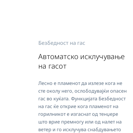
Безбедност на гас
Автоматско исклучување
на гасот
Лесно е пламенот да излезе кога не
сте околу него, ослободувајќи опасен
гас во куќата. Функцијата Безбедност
на гас ќе открие кога пламенот на
горилникот е изгаснат од тенџере
што врие премногу или од налет на
ветер и го исклучува снабдувањето