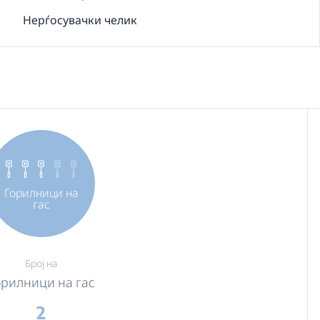
Нерѓосувачки челик
Горилници на
гас
Број на
орилници на гас
2