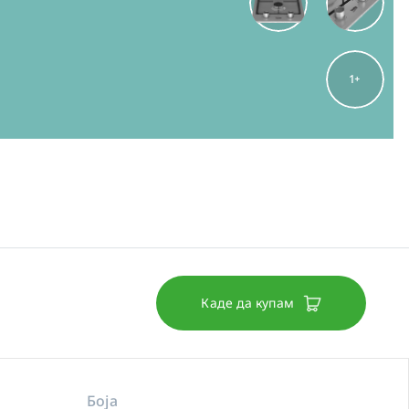
1
Каде да купам
Боја