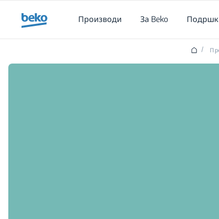
Main content starts here
Производи
За Beko
Подршк
/
Пр