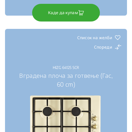
Каде да купам
Список на желби
Спореди
HIZG 64125 SCR
Вградена плоча за готвење (Гас,
60 cm)