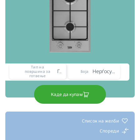
Тип на
Гас
Нерѓосувачки челик
површина за
Боја
готвење
Каде да купам
Список на желби
Спореди