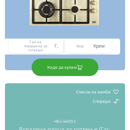
Тип на
Гас
Крем
површина за
Боја
готвење
Каде да купам
Список на желби
Спореди
HILG 64120 S
Вградена плоча за готвење (Гас,