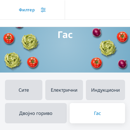
/
...
/
Вградени
/
Готвење
/
Вградени рингли
/
Гас
Филтер
Гас
Сите
Електрични
Индукциони
Двојно гориво
Гас