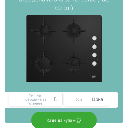
60 cm)
Тип на
Гас
Црна
површина за
Боја
готвење
Каде да купам