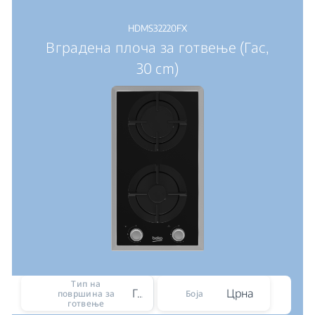
HDMS32220FX
Вградена плоча за готвење (Гас,
30 cm)
Тип на
Гас
Црна
површина за
Боја
готвење