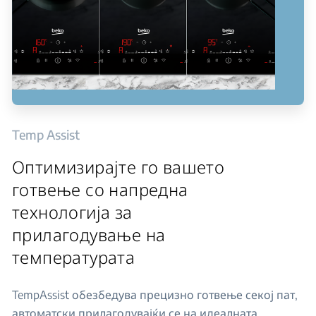
Temp Assist
Оптимизирајте го вашето
готвење со напредна
технологија за
прилагодување на
температурата
TempAssist обезбедува прецизно готвење секој пат,
автоматски прилагодувајќи се на идеалната