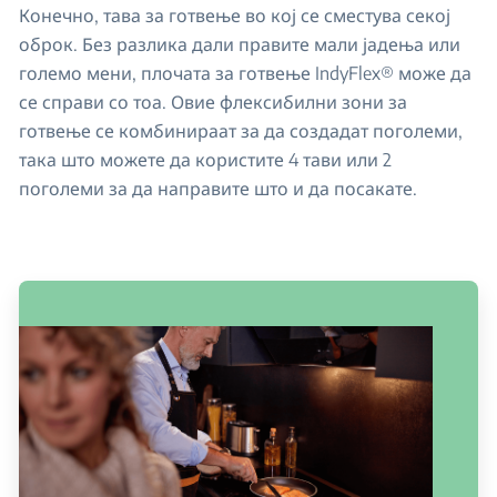
Конечно, тава за готвење во кој се сместува секој
оброк. Без разлика дали правите мали јадења или
големо мени, плочата за готвење IndyFlex® може да
се справи со тоа. Овие флексибилни зони за
готвење се комбинираат за да создадат поголеми,
така што можете да користите 4 тави или 2
поголеми за да направите што и да посакате.