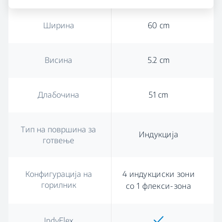
Ширина
60 cm
Висина
5.2 cm
Длабочина
51 cm
Тип на површина за
Индукција
готвење
Конфигурација на
4 индукциски зони
горилник
со 1 флекси-зона
IndyFlex