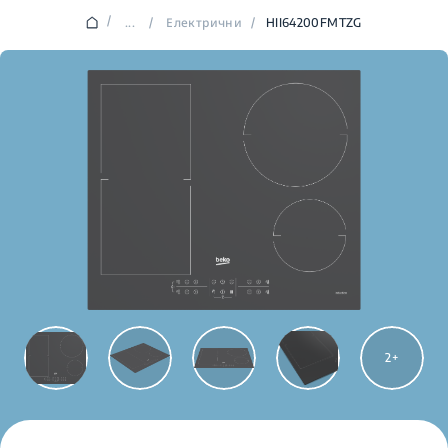
/
...
/
Електрични
/
HII64200FMTZG
2