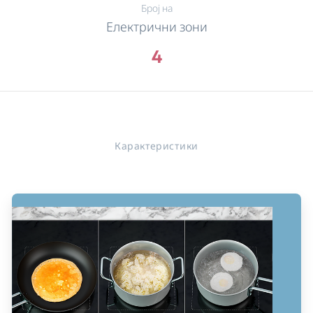
Број на
Електрични зони
4
Карактеристики