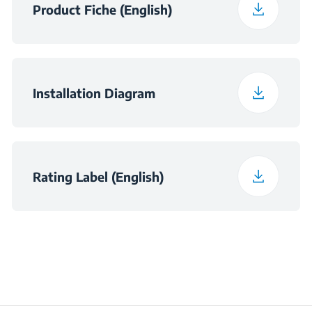
Product Fiche (English)
Спакувана висина
12.5 cm
Спакувана ширина
65 cm
Installation Diagram
Спакувана
60 cm
длабочина
Rating Label (English)
Тежина на паќетот
10.9 kg
Димензии на ниша
в×560×490
(ШxВxД) (мм)