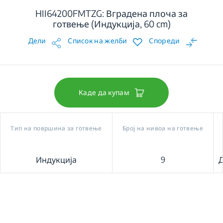
HII64200FMTZG: Вградена плоча за
готвење (Индукција, 60 cm)
Дели
Список на желби
Спореди
Каде да купам
Тип на површина за готвење
Број на нивоа на готвење
Индукција
9
Д