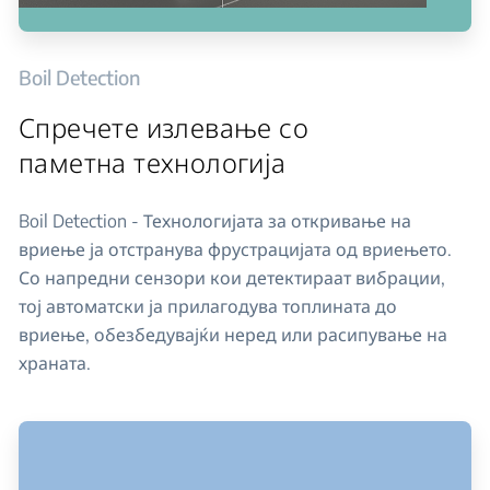
Boil Detection
Спречете излевање со
паметна технологија
Boil Detection - Технологијата за откривање на
вриење ја отстранува фрустрацијата од вриењето.
Со напредни сензори кои детектираат вибрации,
тој автоматски ја прилагодува топлината до
вриење, обезбедувајќи неред или расипување на
храната.