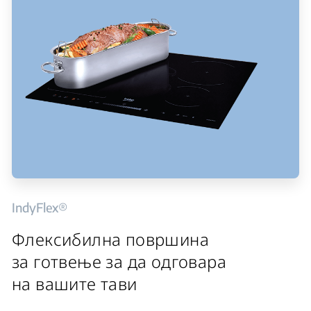
IndyFlex®
Флексибилна површина
за готвење за да одговара
на вашите тави