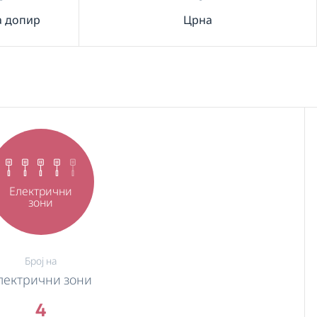
а допир
Црна
Електрични
зони
Број на
лектрични зони
4