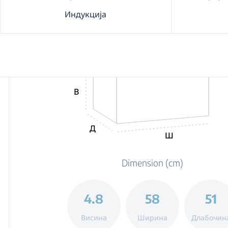
Индукција
В
Д
Ш
Dimension (cm)
4.8
58
51
Висина
Ширина
Длабочин