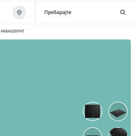
Пребарајте
HII64500FHT