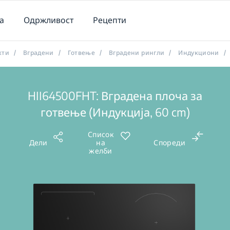
а
Одржливост
Рецепти
кти
/
Вградени
/
Готвење
/
Вградени рингли
/
Индукциони
/
HII64500FHT: Вградена плоча за
готвење (Индукција, 60 cm)
Список
Дели
на
Спореди
желби