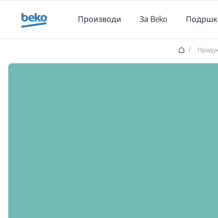
Main content starts here
Производи
За Beko
Подршк
/
Проду