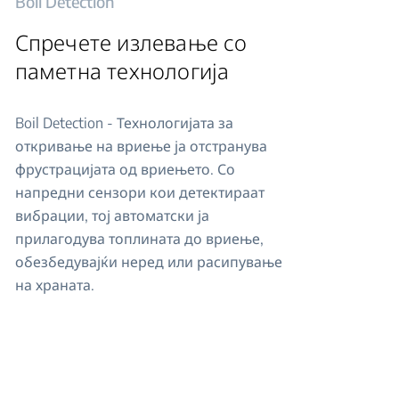
Boil Detection
Спречете излевање со
паметна технологија
Boil Detection - Технологијата за
откривање на вриење ја отстранува
фрустрацијата од вриењето. Со
напредни сензори кои детектираат
вибрации, тој автоматски ја
прилагодува топлината до вриење,
обезбедувајќи неред или расипување
на храната.