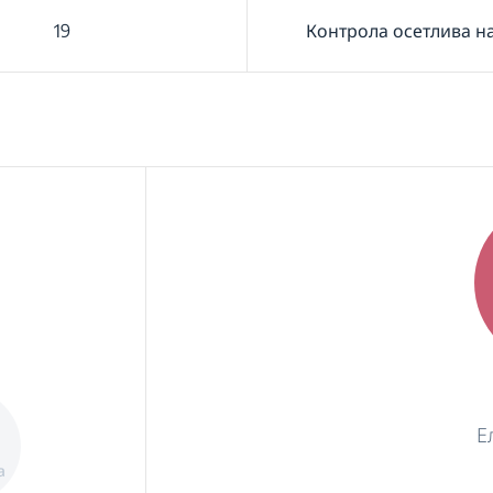
19
Контрола осетлива н
Е
а