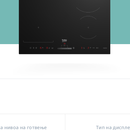
на нивоа на готвење
Тип на диспле