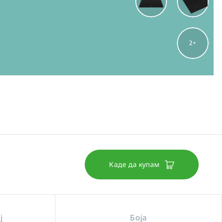
2
Каде да купам
ј
Боја