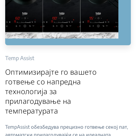
Temp Assist
Оптимизирајте го вашето
готвење со напредна
технологија за
прилагодување на
температурата
TempAssist обезбедува прецизно готвење секој пат,
автоматски прилагодувајќи се на идеалната