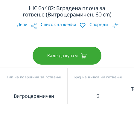
HIC 64402: Вградена плоча за
готвење (Витроцерамичен, 60 cm)
Дели
Список на желби
Спореди
Каде да купам
Тип на површина за готвење
Број на нивоа на готвење
Т
Витроцерамичен
9