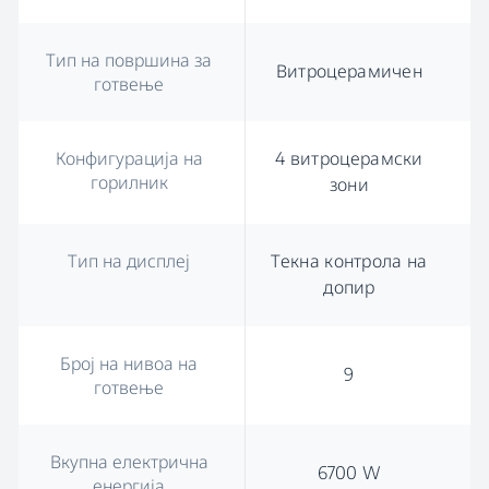
Тип на површина за
Витроцерамичен
готвење
Конфигурација на
4 витроцерамски
горилник
зони
Тип на дисплеј
Текна контрола на
допир
Број на нивоа на
9
готвење
Вкупна електрична
6700 W
енергија