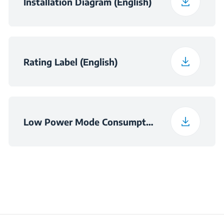
Installation Diagram (English)
Тежина на паќетот
8.9 kg
Димензии на ниша
в×560×490
(ШxВxД) (мм)
Rating Label (English)
Low Power Mode Consumption Information