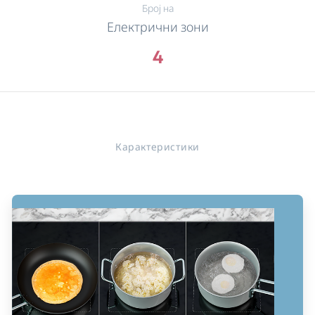
Број на
Електрични зони
4
Карактеристики