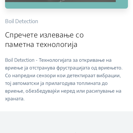
Boil Detection
Спречете излевање со
паметна технологија
Boil Detection - Технологијата за откривање на
вриење ја отстранува фрустрацијата од вриењето.
Со напредни сензори кои детектираат вибрации,
тој автоматски ја прилагодува топлината до
вриење, обезбедувајќи неред или расипување на
храната.