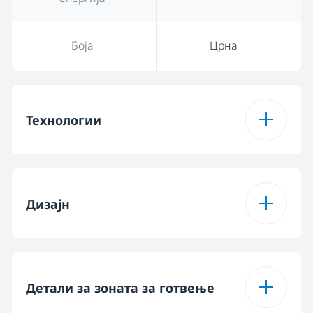
Боја
Црна
Технологии
Тип на површина за
Витроцерамичен
готвење
Дизајн
Боја
Црна
Дизајн на плочи за
Стакло
горење
Детали за зоната за готвење
Тип на дисплеј
Текна контрола на
допир