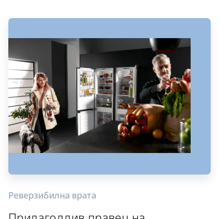
Реверзибилна врата
Прилагодлив правец на