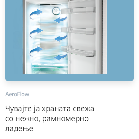
AeroFlow
Чувајте ја храната свежа
со нежно, рамномерно
ладење