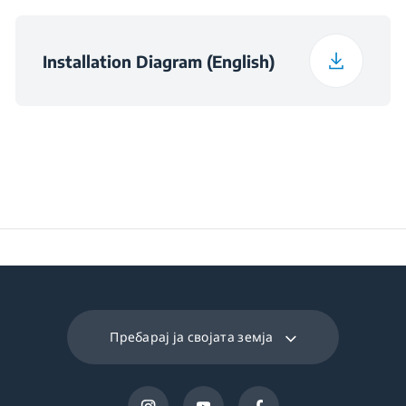
Temperature Required
43
for Satisfactory
Operation (°C)
Installation Diagram (English)
Daily Energy
0.34
Consumption at 16°C
(kWh/day)
Preservation Time at
14
Power Cut (hours)
Frozen Food Storage
215 L
Volume (l)
Пребарај ја својата земја
Daily Freezing
9.8 kg
Capacity (kg/day)