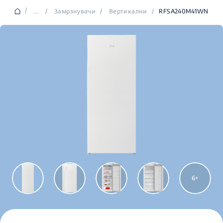
/
...
/
Замрзнувачи
/
Вертикални
/
RFSA240M41WN
6