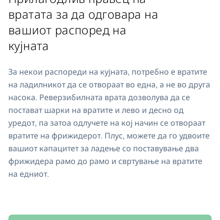
вратата за да одговара на
вашиот распоред на
кујната
За некои распореди на кујната, потребно е вратите
на ладилникот да се отвораат во една, а не во друга
насока. Реверзибилната врата дозволува да се
постават шарки на вратите и лево и десно од
уредот, па затоа одлучете на кој начин се отвораат
вратите на фрижидерот. Плус, можете да го удвоите
вашиот капацитет за ладење со поставување два
фрижидера рамо до рамо и свртување на вратите
на едниот.