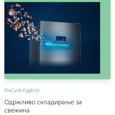
BioCycle Eggtray
Одржливо складирање за
свежина