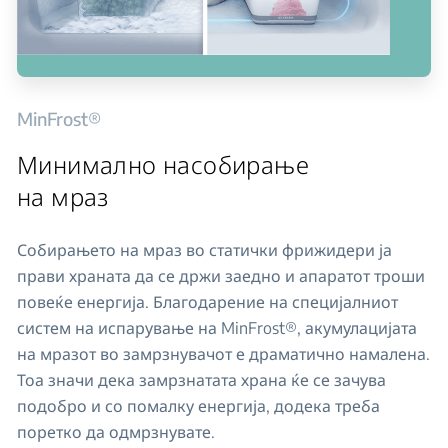
MinFrost®
Минимално насобирање
на мраз
Собирањето на мраз во статички фрижидери ја
прави храната да се држи заедно и апаратот троши
повеќе енергија. Благодарение на специјалниот
систем на испарување на MinFrost®, акумулацијата
на мразот во замрзнувачот е драматично намалена.
Тоа значи дека замрзнатата храна ќе се зачува
подобро и со помалку енергија, додека треба
поретко да одмрзнувате.