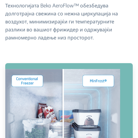
Технологијата Beko AeroFlow™ обезбедува
долготрајна свежина со нежна циркулација на
воздухот, минимизирајќи ги температурните
разлики во вашиот фрижидер и одржувајќи
рамномерно ладење низ просторот.