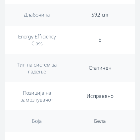
Длабочина
59.2 cm
Energy Efficiency
E
Class
Тип на систем за
Статичен
ладење
Позиција на
Исправено
замрзнувачот
Боја
Бела