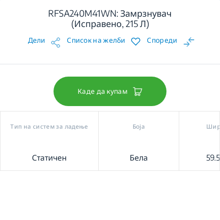
RFSA240M41WN: Замрзнувач
(Исправено, 215 Л)
Дели
Список на желби
Спореди
Каде да купам
Тип на систем за ладење
Боја
Шир
Статичен
Бела
59.