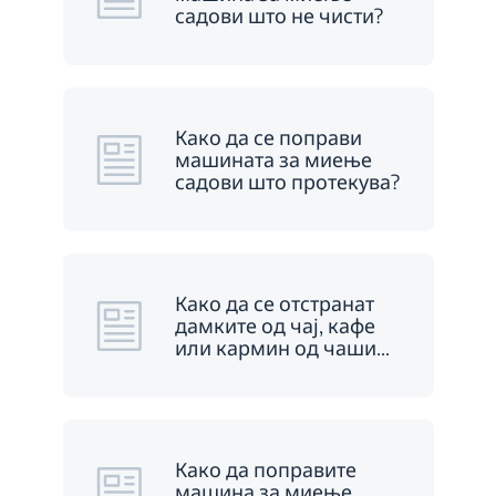
садови што не чисти?
Како да се поправи
машината за миење
садови што протекува?
Како да се отстранат
дамките од чај, кафе
или кармин од чаши
…
Како да поправите
машина за миење