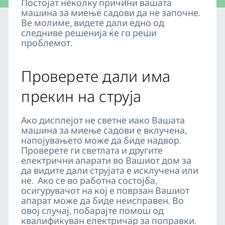
Постојат неколку причини вашата
машина за миење садови да не започне.
Ве молиме, видете дали едно од
следниве решенија ќе го реши
проблемот.
Проверете дали има
прекин на струја
Ако дисплејот не светне иако Вашата
машина за миење садови е вклучена,
напојувањето може да биде надвор.
Проверете ги светлата и другите
електрични апарати во Вашиот дом за
да видите дали струјата е исклучена или
не. Ако се во работна состојба,
осигурувачот на кој е поврзан Вашиот
апарат може да биде неисправен. Во
овој случај, побарајте помош од
квалификуван електричар за поправки.