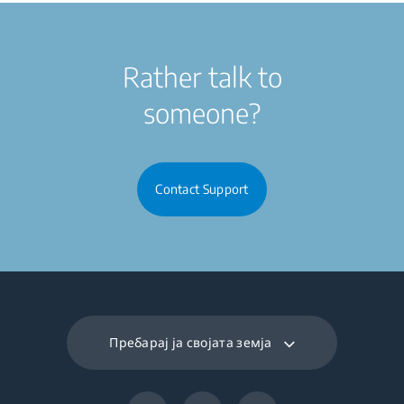
Rather talk to
someone?
Contact Support
Пребарај ја својата земја