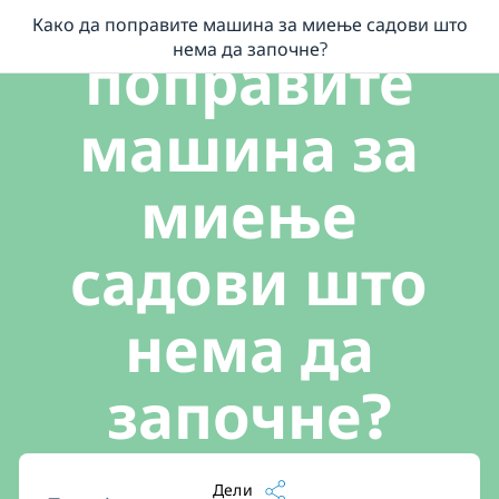
Како да
Како да поправите машина за миење садови што
...
/
Како да поправите машина за миење садови што нема да зап
нема да започне?
поправите
машина за
миење
садови што
нема да
започне?
Дели