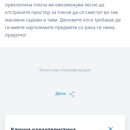
преклопена плоча ви овозможува лесно да
отстраните простор за плочи да се сместат во тие
масивни садови и тави. Деновите кога требаше да
ги миете најголемите предмети со рака ги нема,
пријатно!
Технички спецификации
Дели
Клучни карактеристики