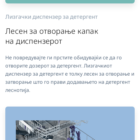
Лизгачки диспензер за детергент
Лесен за отворање капак
на диспензерот
Не повредувајте ги прстите обидувајќи се да го
отворите дозерот за детергент. Лизгачкиот
диспензер за детергент е толку лесен за отворање и
затворање што го прави додавањето на детергент
леснотија.