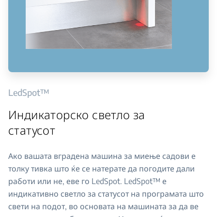
LedSpot™
Индикаторско светло за
статусот
Ако вашата вградена машина за миење садови е
толку тивка што ќе се натерате да погодите дали
работи или не, еве го LedSpot. LedSpot™ е
индикативно светло за статусот на програмата што
свети на подот, во основата на машината за да ве