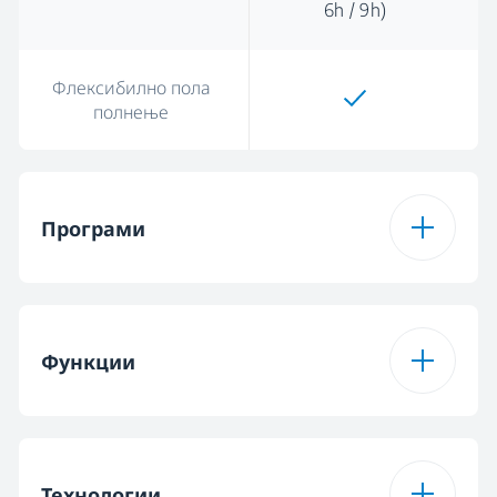
6h / 9h)
Флексибилно пола
полнење
Програми
Број на програми
5
Функции
Програма 1
Интензивна
програма од 70 ° C
Функција 1
Extra Drying
Технологии