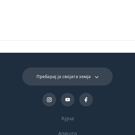
Пребарај ја својата земја
Кујна
Алишта