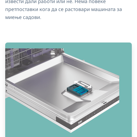
извести дали работи или не. Нема повеќе
претпоставки кога да се растовари машината за
миење садови.