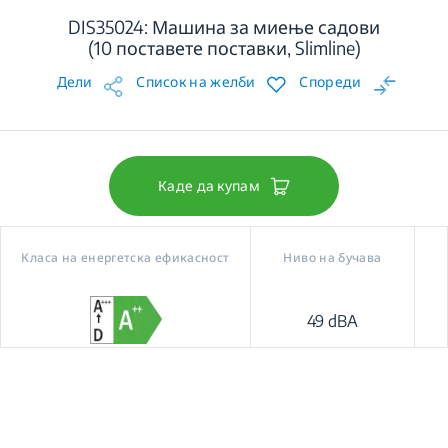
DIS35024: Машина за миење садови
(10 поставете поставки, Slimline)
Дели
Список на желби
Спореди
Каде да купам
Класа на енергетска ефикасност
Ниво на бучава
49 dBA