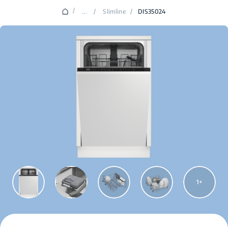
/
...
/
Slimline
/
DIS35024
1