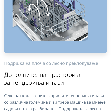
Подршка на плоча со лесно преклопување
Дополнителна просторија
за тенџериња и тави
Секојпат кога готвите, користите тенџериња и тави
со различна големина и ви треба машина за миење
садови што го разбира тоа. Поддршката за лесна