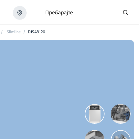
Пребарајте
/
Slimline
/
DIS48120