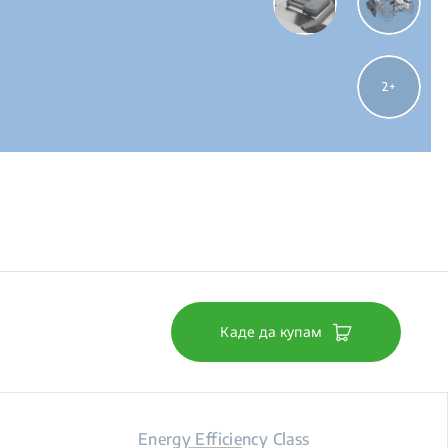
2
Каде да купам
Energy Efficiency Class