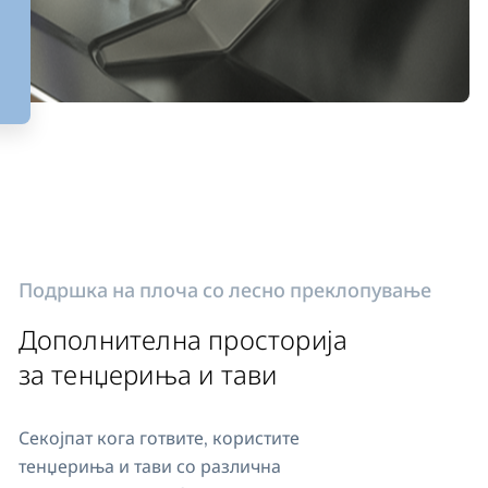
Подршка на плоча со лесно преклопување
Дополнителна просторија
за тенџериња и тави
Секојпат кога готвите, користите
тенџериња и тави со различна