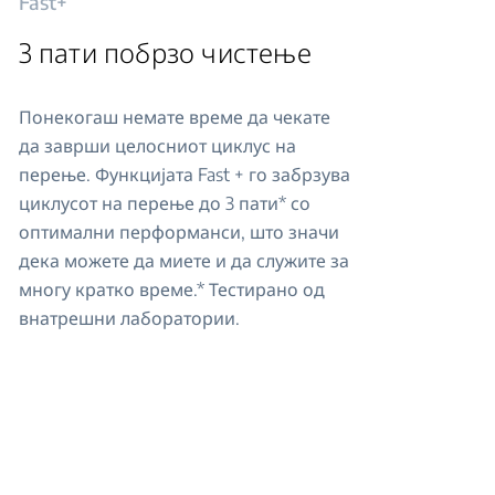
Fast+
3 пати побрзо чистење
Понекогаш немате време да чекате
да заврши целосниот циклус на
перење. Функцијата Fast + го забрзува
циклусот на перење до 3 пати* со
оптимални перформанси, што значи
дека можете да миете и да служите за
многу кратко време.* Тестирано од
внатрешни лаборатории.