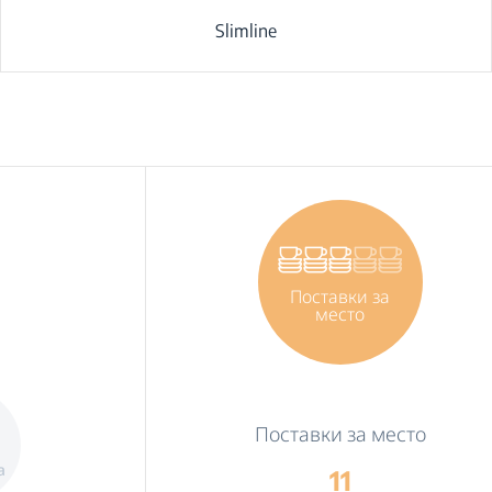
Slimline
Поставки за
место
Поставки за место
а
11