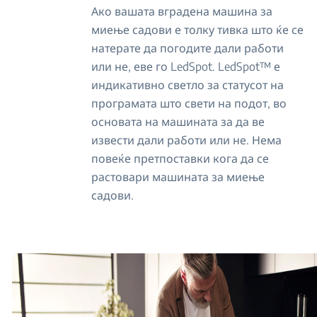
Ако вашата вградена машина за
миење садови е толку тивка што ќе се
натерате да погодите дали работи
или не, еве го LedSpot. LedSpot™ е
индикативно светло за статусот на
програмата што свети на подот, во
основата на машината за да ве
извести дали работи или не. Нема
повеќе претпоставки кога да се
растовари машината за миење
садови.