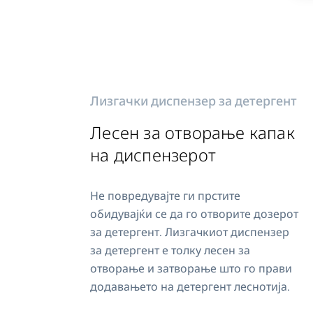
Лизгачки диспензер за детергент
Лесен за отворање капак
на диспензерот
Не повредувајте ги прстите
обидувајќи се да го отворите дозерот
за детергент. Лизгачкиот диспензер
за детергент е толку лесен за
отворање и затворање што го прави
додавањето на детергент леснотија.