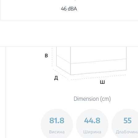
46 dBA
В
Д
Ш
Dimension (cm)
81.8
44.8
55
Висина
Ширина
Длабочин