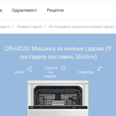
а
Одржливост
Рецепти
радени
/
Перење садови
/
Интегрирани машини за миење садови
DIS48120: Машина за миење садови (11
поставете поставки, Slimline)
Список
Дели
на
Спореди
желби