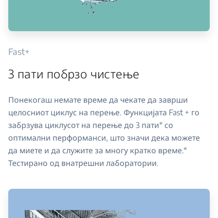
Fast+
3 пати побрзо чистење
Понекогаш немате време да чекате да заврши
целосниот циклус на перење. Функцијата Fast + го
забрзува циклусот на перење до 3 пати* со
оптимални перформанси, што значи дека можете
да миете и да служите за многу кратко време.*
Тестирано од внатрешни лаборатории.