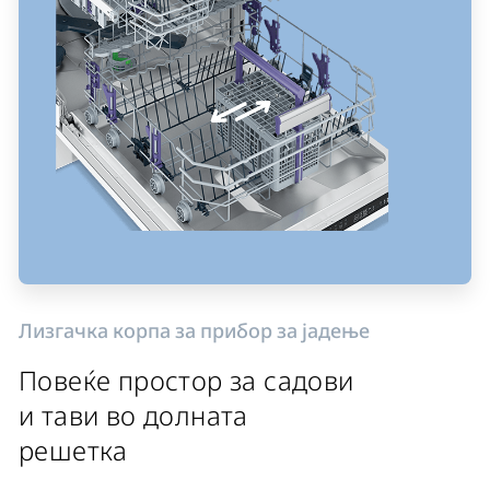
Лизгачка корпа за прибор за јадење
Повеќе простор за садови
и тави во долната
решетка