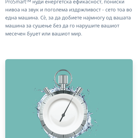
ProSmart™ нуди енергетска ефикасност, пониски
нивоа на звук и поголема издржливост - сето тоа во
една машина. Сè, за да добиете најмногу од вашата
машина за сушење без да го нарушите вашиот
месечен буџет или вашиот мир.