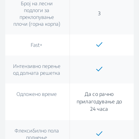
Број на лесни
подлоги за
3
преклопување
плочи (горна корпа)
Fast+
Интензивно перење
од долната решетка
Одложено време
Да со рачно
прилагодување до
24 часа
Флексибилно пола
полнење