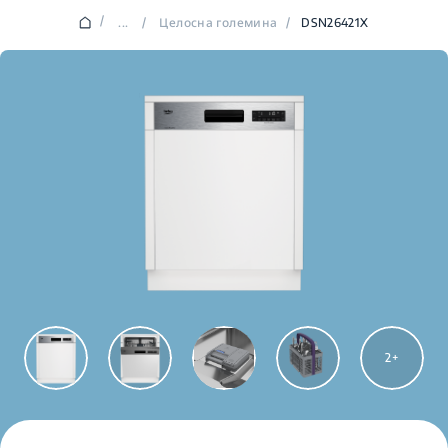
/
...
/
Целосна големина
/
DSN26421X
2