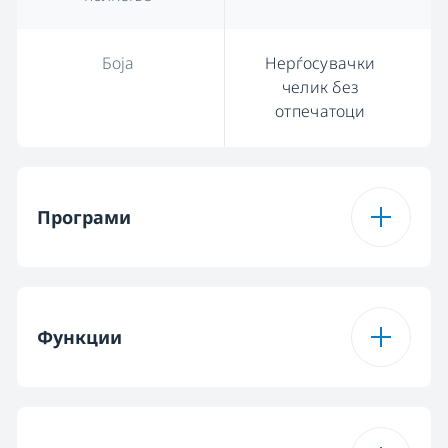
Боја
Нерѓосувачки
челик без
отпечатоци
Програми
Број на програми
6
Функции
Програма 1
Програма Eco 50 °C
Функција 1
Полу полнење
Програма 2
Автоматска