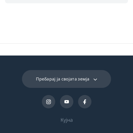
Пребарај ја својата земја
Кујна