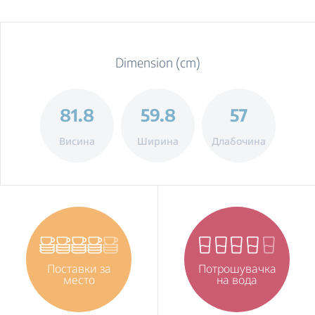
Dimension (cm)
81.8
59.8
57
Висина
Ширина
Длабочина
Поставки за
Потрошувачка
место
на вода