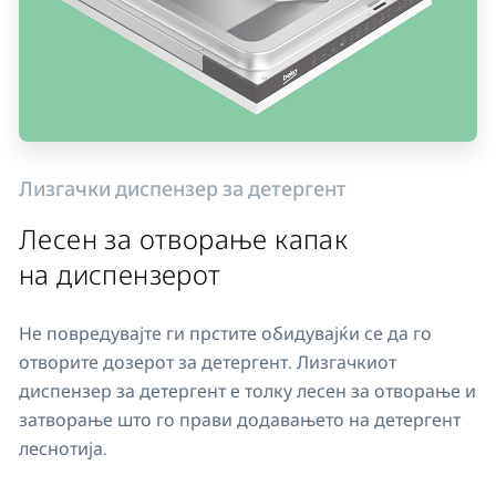
Лизгачки диспензер за детергент
Лесен за отворање капак
на диспензерот
Не повредувајте ги прстите обидувајќи се да го
отворите дозерот за детергент. Лизгачкиот
диспензер за детергент е толку лесен за отворање и
затворање што го прави додавањето на детергент
леснотија.