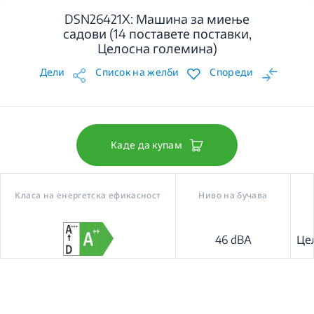
DSN26421X: Машина за миење
садови (14 поставете поставки,
Целосна големина)
Дели
Список на желби
Спореди
Каде да купам
Класа на енергетска ефикасност
Ниво на бучава
46 dBA
Це