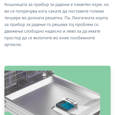
Кошницата за прибор за јадење е паметен изум, но
ви се попречува кога сакате да поставите големо
тенџере во долната решетка. Па, Лизгачката корпа
за прибор за јадење го решава тој проблем со
движење слободно надесно и лево за да имате
простор да се вклопите во оние пообемните
артикли.