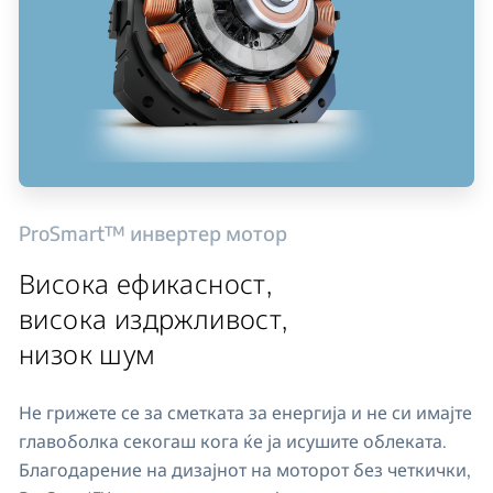
ProSmart™ инвертер мотор
Висока ефикасност,
висока издржливост,
низок шум
Не грижете се за сметката за енергија и не си имајте
главоболка секогаш кога ќе ја исушите облеката.
Благодарение на дизајнот на моторот без четкички,