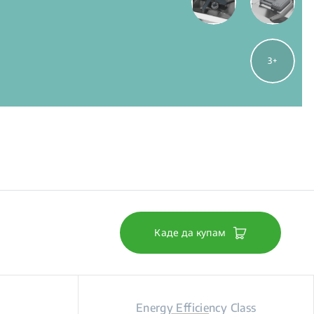
3
Каде да купам
Energy Efficiency Class