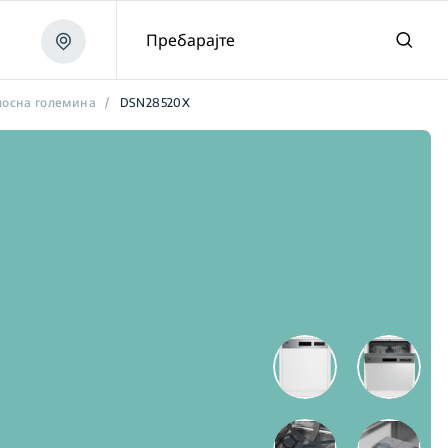
Пребарајте
лосна големина
/
DSN28520X