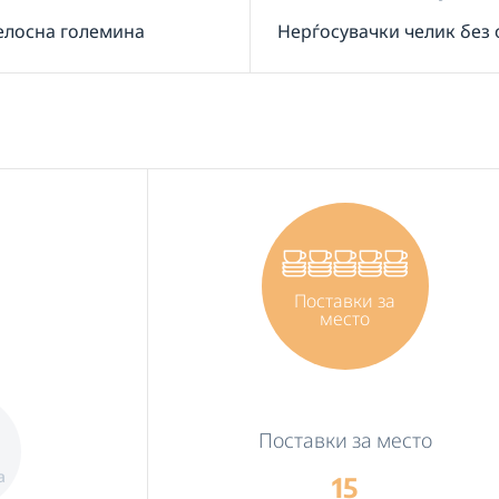
елосна големина
Нерѓосувачки челик без
Поставки за
место
Поставки за место
а
15