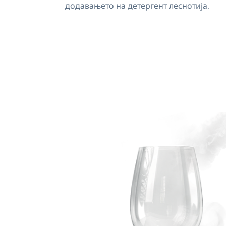
додавањето на детергент леснотија.