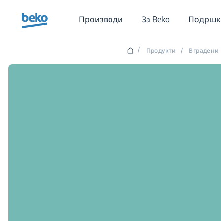
Main content starts here
Производи
За Beko
Подршк
/
Продукти
/
Вградени