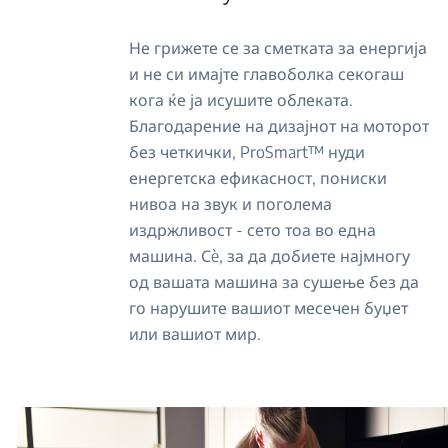
Не грижете се за сметката за енергија
и не си имајте главоболка секогаш
кога ќе ја исушите облеката.
Благодарение на дизајнот на моторот
без четкички, ProSmart™ нуди
енергетска ефикасност, пониски
нивоа на звук и поголема
издржливост - сето тоа во една
машина. Сè, за да добиете најмногу
од вашата машина за сушење без да
го нарушите вашиот месечен буџет
или вашиот мир.