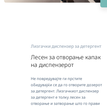
Лизгачки диспензер за детергент
Лесен за отворање капак
на диспензерот
Не повредувајте ги прстите
обидувајќи се да го отворите дозерот
за детергент. Лизгачкиот диспензер
за детергент е толку лесен за
отворање и затворање што го прави