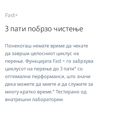
Fast+
3 пати побрзо чистење
Понекогаш немате време да чекате
да заврши целосниот циклус на
перење. Функцијата Fast + го забрзува
циклусот на перење до 3 пати* со
оптимални перформанси, што значи
дека можете да миете и да служите за
многу кратко време.* Тестирано од
внатрешни лаборатории.