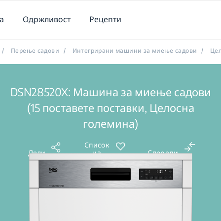
а
Одржливост
Рецепти
/
Перење садови
/
Интегрирани машини за миење садови
/
Це
DSN28520X: Машина за миење садови
(15 поставете поставки, Целосна
големина)
Список
Дели
на
Спореди
желби