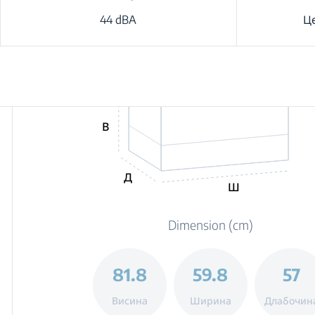
44 dBA
Ц
В
Д
Ш
Dimension (cm)
81.8
59.8
57
Висина
Ширина
Длабочин