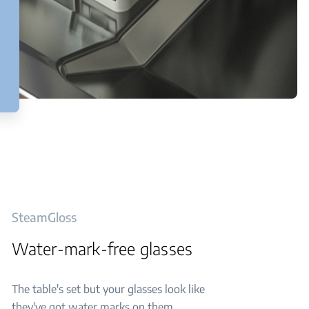
SteamGloss
Water-mark-free glasses
The table's set but your glasses look like
they've got water marks on them.