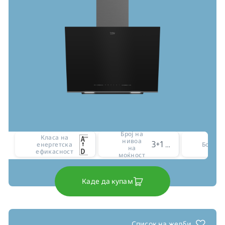
Број на
Класа на
нивоа
3+1 intensive level
енергетска
Боја
на
ефикасност
моќност
Каде да купам
Список на желби