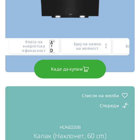
Класа на
Број на нивоа
3
енергетска
Боја
на моќност
ефикасност
Каде да купам
Список на желби
Спореди
HCA62320B
Капак (Наклонет, 60 cm)