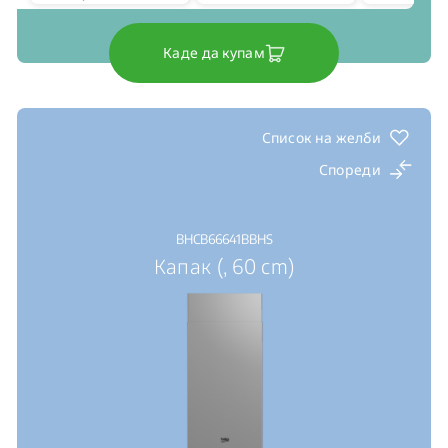
Каде да купам
Список на желби
Спореди
BHCB66641BBHS
Капак (, 60 cm)