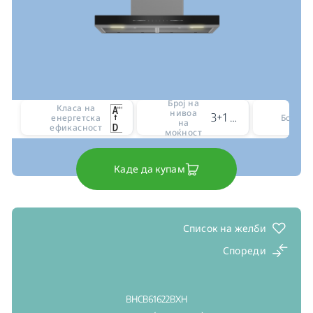
Број на
Класа на
нивоа
3+1 intensive level
енергетска
Боја
на
ефикасност
моќност
Каде да купам
Список на желби
Спореди
BHCB61622BXH