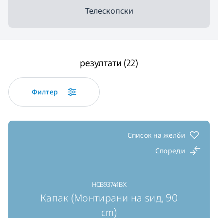
Телескопски
резултати (22)
Филтер
Список на желби
Спореди
HCB93741BX
Капак (Монтирани на ѕид, 90
cm)