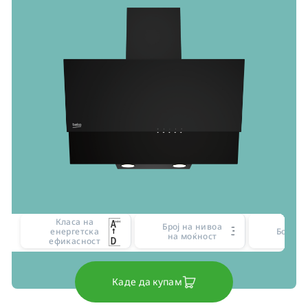
Класа на
Број на нивоа
3
енергетска
Боја
на моќност
ефикасност
Каде да купам