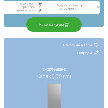
Класа на
Број на нивоа
3
енергетска
Боја
на моќност
ефикасност
Каде да купам
Список на желби
Спореди
BHCB96641BBHS
Капак (, 90 cm)