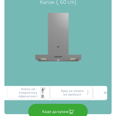
Капак (, 60 cm)
Класа на
Број на нивоа
3
енергетска
Боја
на моќност
ефикасност
Каде да купам