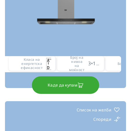
Број на
Класа на
нивоа
3+1 intensive level
енергетска
Боја
на
ефикасност
моќност
Каде да купам
Список на желби
Спореди