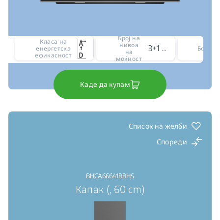
Број на
Класа на
нивоа
3+1 intensive level
енергетска
Боја
на
ефикасност
моќност
Каде да купам
Список на желби
Спореди
BHCA66641BBHS
Капак (, 60 cm)