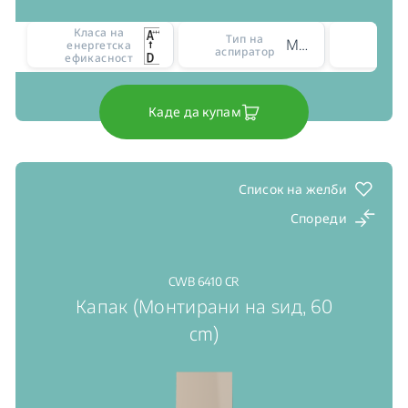
Класа на
Бро
Тип на
Монтирани на ѕид
енергетска
ниво
аспиратор
ефикасност
моќ
Каде да купам
Список на желби
Спореди
CWB 6410 CR
Капак (Монтирани на ѕид, 60
cm)