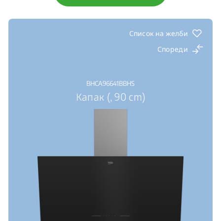
Список на желби
Спореди
BHCA96641BBHS
Капак (, 90 cm)