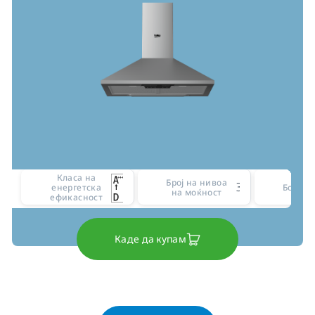
Класа на
Број на нивоа
3
енергетска
Боја
на моќност
ефикасност
Каде да купам