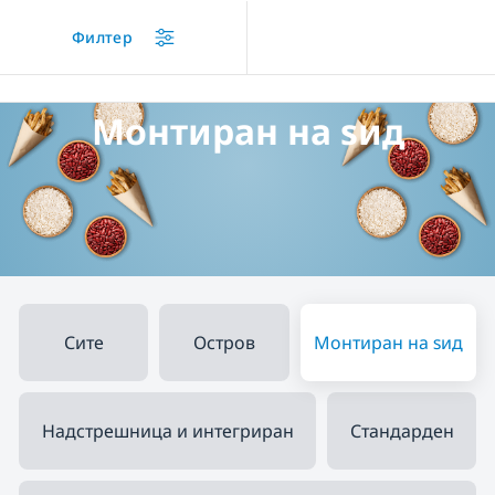
/
...
/
Вградени аспиратори
/
Монтиран на ѕид
Филтер
Монтиран на ѕид
Сите
Остров
Монтиран на ѕид
Надстрешница и интегриран
Стандарден