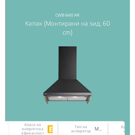
CWB 6410 AR
Капак (Монтирани на ѕид, 60
cm)
Класа на
Тип на
Број н
Монтирани на ѕид
енергетска
аспиратор
на мо
ефикасност