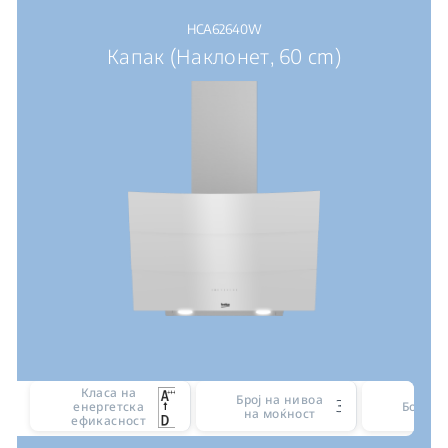
HCA62640W
Капак (Наклонет, 60 cm)
Класа на
Број на нивоа
3
енергетска
Боја
на моќност
ефикасност