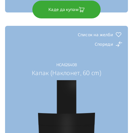
Каде да купам
Список на желби
Спореди
HCA62640B
Капак (Наклонет, 60 cm)