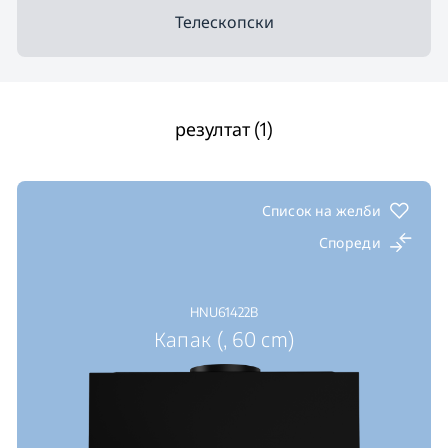
Телескопски
резултат (1)
Список на желби
Спореди
HNU61422B
Капак (, 60 cm)