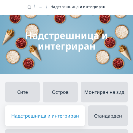
/
...
/
Надстрешница и интегриран
Надстрешница и
интегриран
Сите
Остров
Монтиран на ѕид
Надстрешница и интегриран
Стандарден