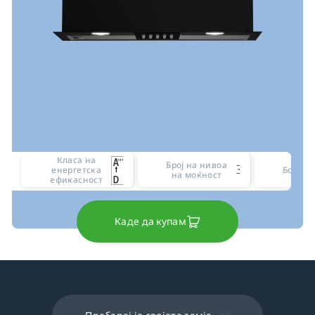
Класа на
Број на нивоа
3
енергетска
Боја
на моќност
ефикасност
Каде да купам